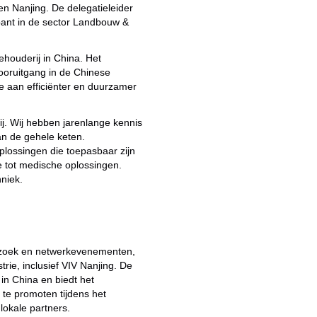
n Nanjing. De delegatieleider
abant in de sector Landbouw &
houderij in China. Het
ooruitgang in de Chinese
te aan efficiënter en duurzamer
ij. Wij hebben jarenlange kennis
n de gehele keten.
lossingen die toepasbaar zijn
ne tot medische oplossingen.
niek.
ezoek en netwerkevenementen,
rie, inclusief VIV Nanjing. De
in China en biedt het
te promoten tijdens het
okale partners.