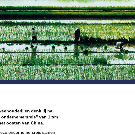
veehouderij en denk jij na
 ondernemersreis” van 1 t/m
het oosten van China.
 deze ondernemersreis samen