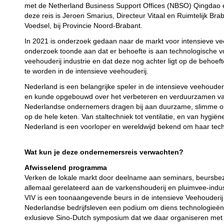
met de Netherland Business Support Offices (NBSO) Qingdao e
deze reis is Jeroen Smarius, Directeur Vitaal en Ruimtelijk Br
Voedsel, bij Provincie Noord-Brabant.
In 2021 is onderzoek gedaan naar de markt voor intensieve vee
onderzoek toonde aan dat er behoefte is aan technologische v
veehouderij industrie en dat deze nog achter ligt op de behoef
te worden in de intensieve veehouderij.
Nederland is een belangrijke speler in de intensieve veehouder
en kunde opgebouwd over het verbeteren en verduurzamen va
Nederlandse ondernemers dragen bij aan duurzame, slimme op
op de hele keten. Van staltechniek tot ventilatie, en van hygië
Nederland is een voorloper en wereldwijd bekend om haar tech
Wat kun je deze ondernemersreis verwachten?
Afwisselend programma
Verken de lokale markt door deelname aan seminars, beursb
allemaal gerelateerd aan de varkenshouderij en pluimvee-indust
VIV is een toonaangevende beurs in de intensieve Veehouderij 
Nederlandse bedrijfsleven een podium om diens technologieën 
exlusieve Sino-Dutch symposium dat we daar organiseren met l